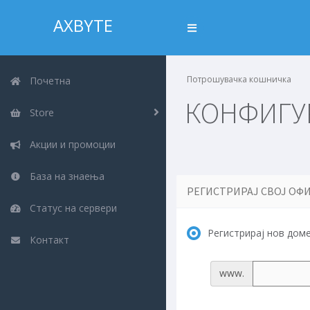
AXBYTE
Потрошувачка кошничка
Почетна
КОНФИГУР
Store
Акции и промоции
База на знаења
РЕГИСТРИРАЈ СВОЈ О
Статус на сервери
Регистрирај нов дом
Контакт
www.