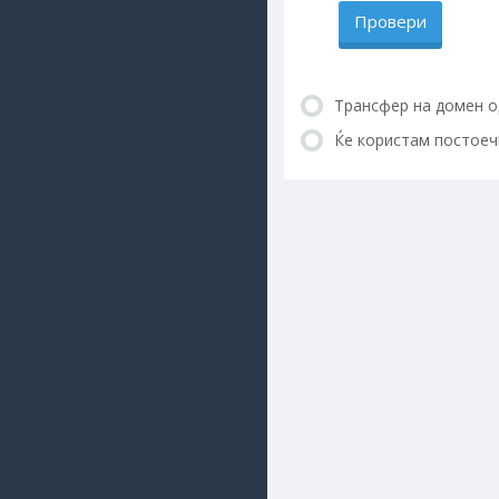
Провери
Трансфер на домен о
Ќе користам постоеч