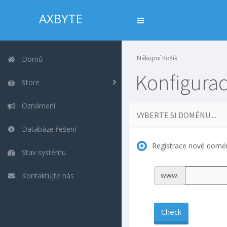
AXBYTE
Nákupní Košík
Domů
Konfigur
Store
Oznámení
VYBERTE SI DOMÉNU ...
Databáze řešení
Registrace nové domé
Stav systému
www.
Kontaktujte nás
Check