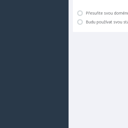
Přesuňte svou doménu 
Budu používat svou st