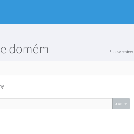
ace domém
Please review
ny
.com