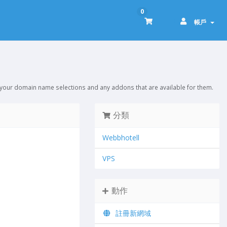
0
帳戶
 your domain name selections and any addons that are available for them.
分類
Webbhotell
VPS
動作
註冊新網域