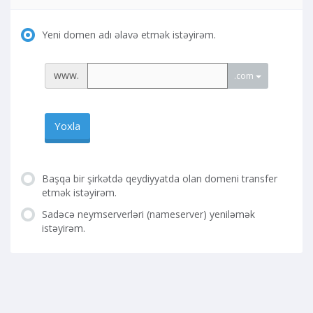
Yeni domen adı əlavə etmək istəyirəm.
www.
.com
Yoxla
Başqa bir şirkətdə qeydiyyatda olan domeni transfer
etmək istəyirəm.
Sadəcə neymserverləri (nameserver) yeniləmək
istəyirəm.