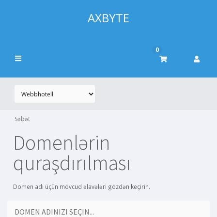
AXBYTE
0
Səbət
Domenlərin
quraşdırılması
Domen adı üçün mövcud əlavələri gözdən keçirin.
DOMEN ADINIZI SEÇIN...